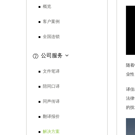
概览
客户案例
全国连锁
公司服务
随着
文件笔译
业性
陪同口译
译佳
法律
同声传译
的技
翻译报价
解决方案