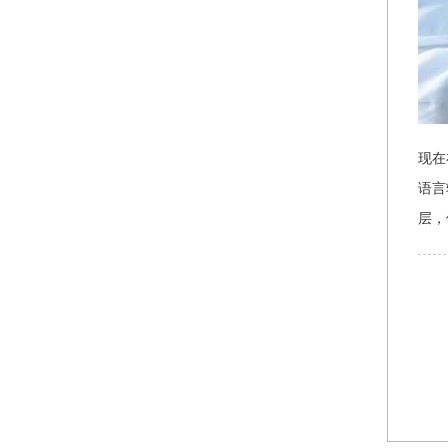
现在
语言
层，