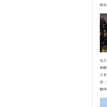
较全
化工
林翻
工专
训，
翻译