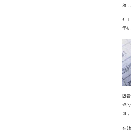
题，
介于
于初
随着
译的
组，
在财