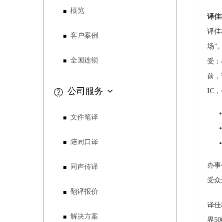
概览
译佳
译佳
客户案例
场”
全国连锁
受；
前，
公司服务
IC
文件笔译
陪同口译
办事
同声传译
受众
翻译报价
译佳
解决方案
界5