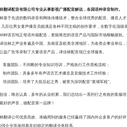
林翻译配音有限公司专业从事影视广播配音解说，各国语种录音制作。
林基于先进的数码录音和网络传播技术，整合全球优秀的配音、播音人才
。几百位男女童声播音员能满足各种不同文稿的创作要求，全数字化顶级
48种语言纯正母语外籍配音，更能将您的语音产品与国际市场顺畅接轨
译佳林之声业务遍及中国、东南亚及欧美非洲地区，为各类企事业单位，
，公益广告等录制了大量语音产品，译佳林配音现已全球服务。
客服团队：不间断的专业知识培训，严格执行工作质检流程；
制作团队：具备多年有声语言艺术播音及音频技术工作经验；
培训团队：培养了大批后起之秀，被誉为深圳配音“黄埔军校”。
创业，唯在认真，多年的从业积累，我们总结出一系列行之有效的客服培
最好的声音，做配音第一品牌！
林翻译公司优质高效、准确周到的服务已经赢得了国内外众多客户的好评
00强企业等保持着良好稳定的翻译业务联系。